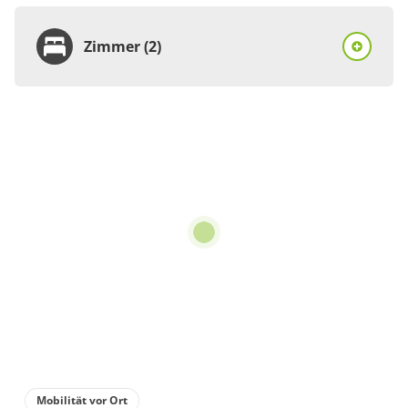
Zimmer (2)
Zimmer
Doppelzimmer, Dusche
oder Bad, WC, ruhig
€57.50
pro Person/Nacht
1 Zimmer
für 2 bis 2 Personen
20 m²
Details anzeigen
Mobilität vor Ort