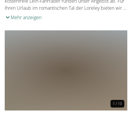
kostenfreie Leih-Fahrräder runden unser Angebot ab. Für
Ihren Urlaub im romantischen Tal der Loreley bieten wir …
Mehr anzeigen
1 / 10