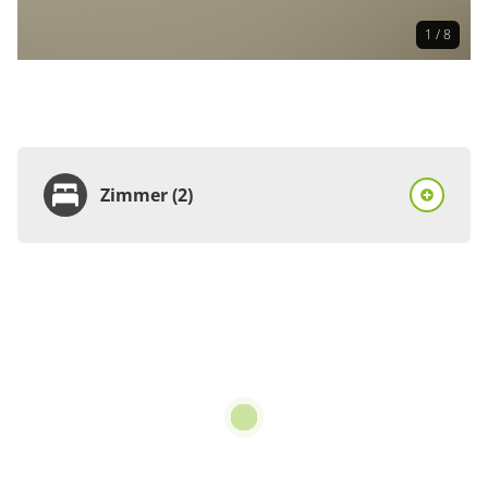
1 / 8
Zimmer (2)
Zimmer
Mehrbettzimmer,
Dusche, WC,
Nichtraucher
für
bis 4 Personen