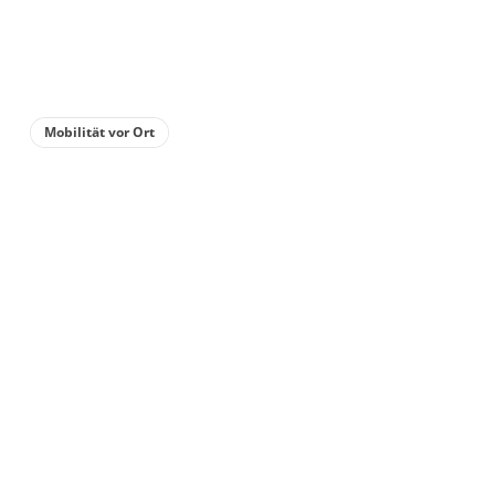
Details anzeigen
Details anzeigen für Mehrbettzimmer, Du
Zimmer
Mobilität vor Ort
Zweibettzimmer,
Dusche, WC,
Nichtraucher
für
bis 2 Personen
Details anzeigen
Details anzeigen für Zweibettzimmer, Du