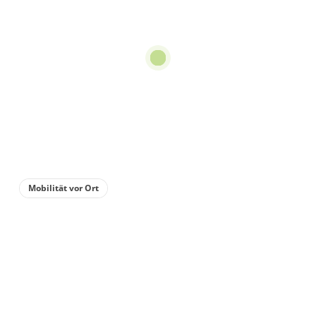
Appartement/Fewo,
Dusche, WC, 2
Schlafräume
€18.34
pro Person/Nacht
für 1 bis 6 Personen
67 m²
Details anzeigen
Mobilität vor Ort
Details anzeigen für Appartement/Fewo,
Wohnung
Appartement/Fewo,
Bad, WC