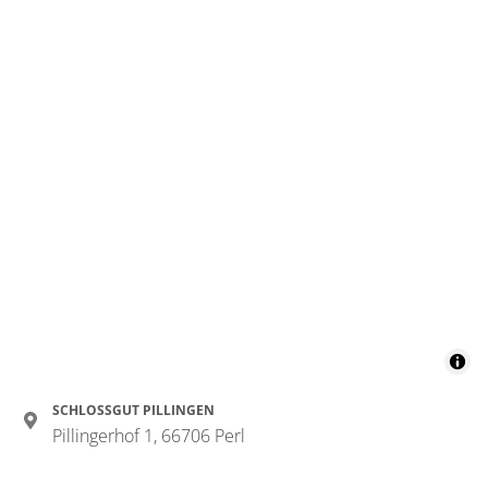
für 1 bis 2 Personen
Details anzeigen
Details anzeigen für Appartement/Fewo,
SCHLOSSGUT PILLINGEN
Pillingerhof 1, 66706 Perl