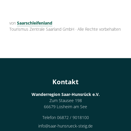
von
Saarschleifenland
Tourismus Zentrale Saarland GmbH
·
Alle Rechte vorbehalten
Kontakt
Wanderregion Saar-Hunsrück e.V.
Zum Stausee 198
66679 Losheim am See
Telefon 06872 / 9018100
info@saar-hunsrueck-steig.de