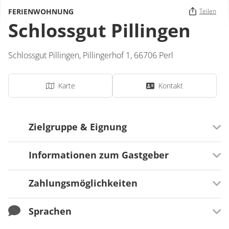
FERIENWOHNUNG
Teilen
Schlossgut Pillingen
Schlossgut Pillingen,
Pillingerhof 1,
66706
Perl
Karte
Kontakt
Zielgruppe & Eignung
Informationen zum Gastgeber
Ausrichtung
Für Senioren besonders geeignet
Zahlungsmöglichkeiten
Serviceangebote
Für Familien besonders geeignet
E-Bike-Ladestation
Sprachen
Zahlungsmöglichkeiten
Überweisung