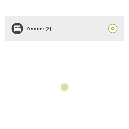
Zimmer (2)
Zimmer
Doppelzimmer, Dusche
oder Bad, WC, Komfort
€70.00
pro Person/Nacht
1 Zimmer
für 1 bis 2 Personen
22 m²