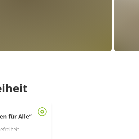
eiheit
en für Alle“
rtifizierung Reisen für alle öffnen