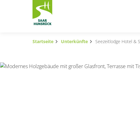
Zum Hauptinhalt springen
Startseite
Unterkünfte
Seezeitlodge Hotel & 
Subnavigation umschalten
Subnavigation umschalten
Subnavigation umschalten
Subnavigation umschalten
Subnavigation umschalten
Subnavigation umschalten