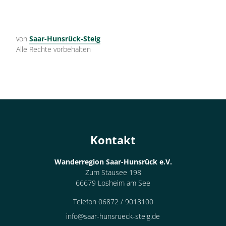
von
Saar-Hunsrück-Steig
Alle Rechte vorbehalten
Kontakt
Wanderregion Saar-Hunsrück e.V.
Zum Stausee 198
66679 Losheim am See
Telefon 06872 / 9018100
info@saar-hunsrueck-steig.de