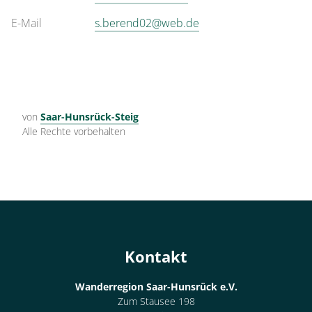
E-Mail
s.berend02@web.de
von
Saar-Hunsrück-Steig
Alle Rechte vorbehalten
Kontakt
Wanderregion Saar-Hunsrück e.V.
Zum Stausee 198