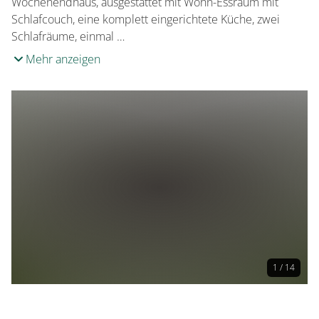
Wochenendhaus, ausgestattet mit Wohn-Essraum mit
Schlafcouch, eine komplett eingerichtete Küche, zwei
Schlafräume, einmal …
Mehr anzeigen
1 / 14