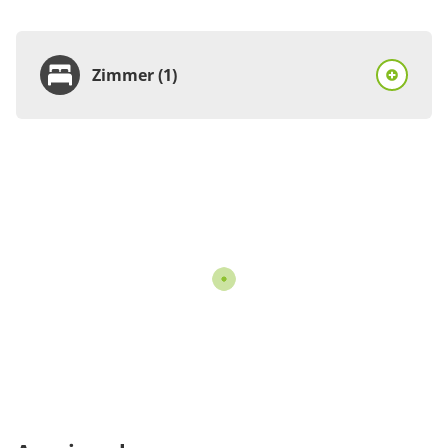
Zimmer (1)
Zimmer
Ferienhaus, Dusche
oder Bad, WC, 2
Schlafräume
€85.00
pro Einheit/Nacht
6 Zimmer
für 1 bis 4 Personen
80 m²