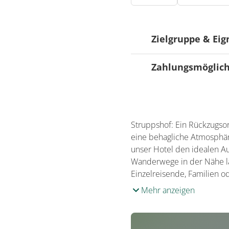
Zielgruppe & Ei
Zahlungsmöglic
Ausrichtung
Für Familien beso
Zahlungsmöglichk
EC-Card / Maestr
Struppshof: Ein Rückzugsor
eine behagliche Atmosphäre 
unser Hotel den idealen A
Wanderwege in der Nähe la
Einzelreisende, Familien o
Mehr anzeigen