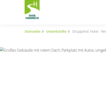
Zum Hauptinhalt springen
Startseite
Unterkünfte
Struppshof, Hotel - Re
Subnavigation umschalten
Subnavigation umschalten
Subnavigation umschalten
Subnavigation umschalten
Subnavigation umschalten
Subnavigation umschalten