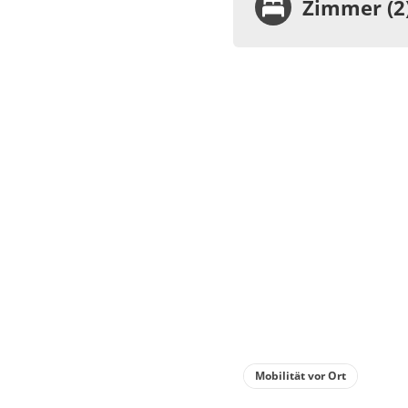
Zimmer (2
Zimme
Dopp
oder
€86.50
Deta
Detail
Mobilität vor Ort