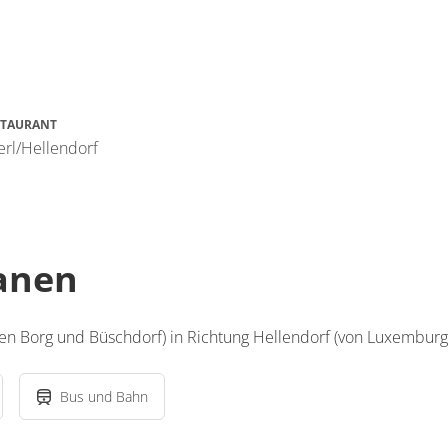
STAURANT
erl/Hellendorf
lanen
chen Borg und Büschdorf) in Richtung Hellendorf (von Luxembu
Bus und Bahn