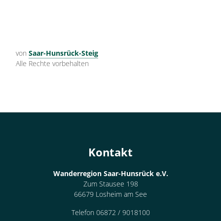
von
Saar-Hunsrück-Steig
Alle Rechte vorbehalten
Kontakt
Wanderregion Saar-Hunsrück e.V.
Zum Stausee 198
66679 Losheim am See
Telefon 06872 / 9018100