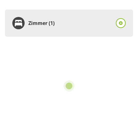
Zimmer (1)
Zimmer
Doppelzimmer, Dusche,
WC, 1 Schlafraum
€73.50
pro Einheit/Nacht
2 Zimmer
für 1 bis 2 Personen
45 m²