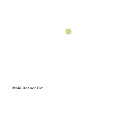
Appartement/Fewo,
Dusche, WC, Balkon
€49.00
pro Einheit/Nacht
für 1 bis 5 Personen
70 m²
Details anzeigen
Details anzeigen für Appartement/Fewo,
Mobilität vor Ort
Wohnung
Appartement/Fewo,
Dusche, WC, 2
Schlafräume