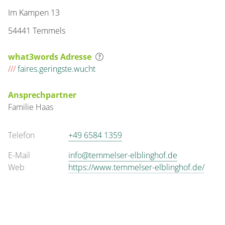
Details anzeigen für Appartement/Fewo,
Im Kampen 13
54441 Temmels
Wohnung
Appartement/Fewo,
what3words Adresse
Dusche, WC,
///
faires.geringste.wucht
Wohn-/Schlafraum
Ansprechpartner
€30.00
pro Einheit/Nacht
Familie
Haas
für 1 bis 2 Personen
Telefon
+49 6584 1359
20 m²
E-Mail
info@temmelser-elblinghof.de
Web
https://www.temmelser-elblinghof.de/
Details anzeigen
Details anzeigen für Appartement/Fewo,