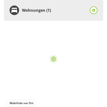
Wohnungen (1)
Wohnung
Appartement/Fewo,
Dusche, WC
€104.22
pro Einheit/Nacht
2 Wohnungen
für 1 bis 2 Personen
85 m²
Details anzeigen
Mobilität vor Ort