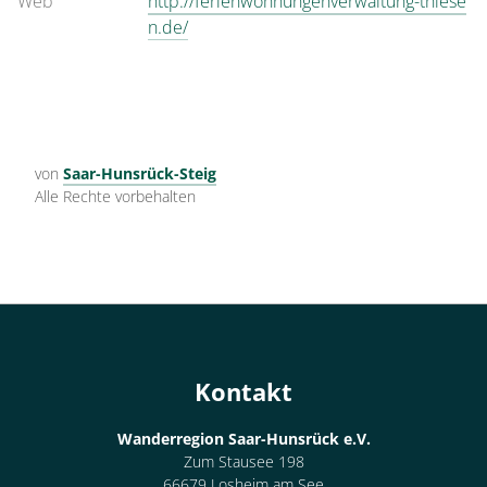
Web
http://ferienwohnungenverwaltung-thiese
n.de/
von
Saar-Hunsrück-Steig
Alle Rechte vorbehalten
Kontakt
Wanderregion Saar-Hunsrück e.V.
Zum Stausee 198
66679 Losheim am See