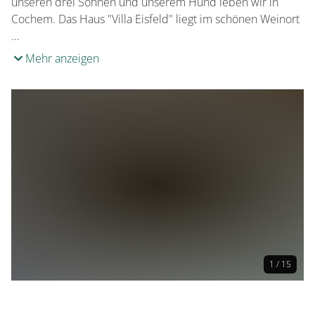
unseren drei Söhnen und unserem Hund leben wir in
Cochem. Das Haus "Villa Eisfeld" liegt im schönen Weinort
…
Mehr anzeigen
1 / 15