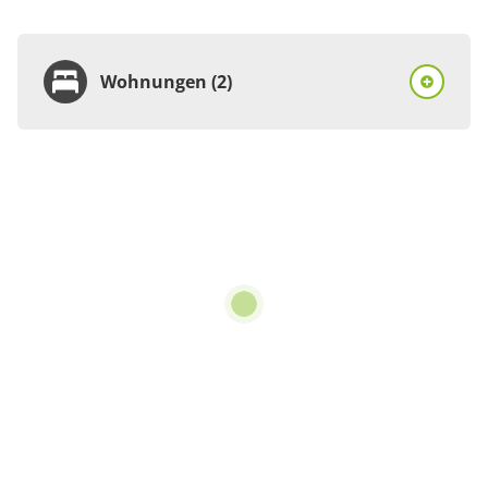
Wohnungen (2)
Wohnung
Appartement/Fewo,
Dusche und Bad, WC, 3
Schlafräume
€90.00
pro Einheit/Nacht
für 2 bis 6 Personen
100 m²
Details anzeigen