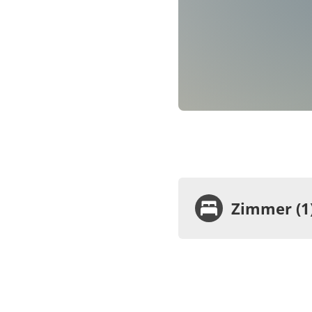
Zimmer (1
Zimme
Feri