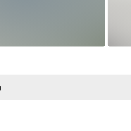
)
r
enhaus, Dusche und