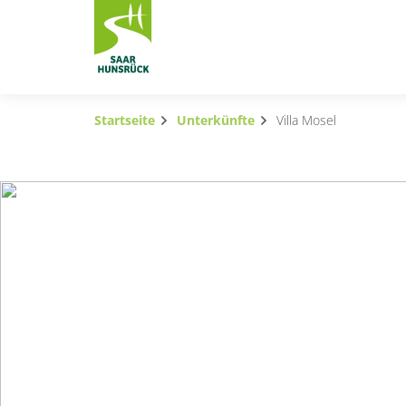
Zum Hauptinhalt springen
Startseite
Unterkünfte
Villa Mosel
Subnavigation umschalten
Subnavigation umschalten
Subnavigation umschalten
Subnavigation umschalten
Subnavigation umschalten
Subnavigation umschalten