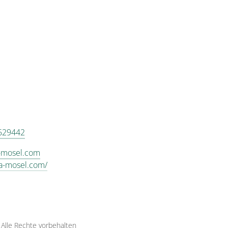
629442
a-mosel.com
lla-mosel.com/
·
Alle Rechte vorbehalten