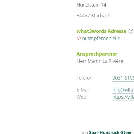
Hunolstein 14
54497 Morbach
what3words Adresse
///
nutzt.pferden.eile
Ansprechpartner
Herr
Martin
La Riviére
Telefon
0031 610
E-Mail
info@vill
Web
https://vi
von
Saar-Hunsrück-Steig