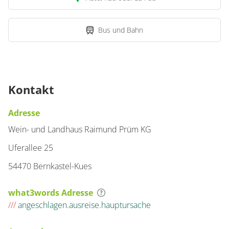
Suite, Dusche, WC
€150.00
pro Einheit/Nacht
Bus und Bahn
für 1 bis 2 Personen
40 m²
Kontakt
Details anzeigen
Adresse
Details anzeigen für Suite, Dusche, WC
Wein- und Landhaus Raimund Prüm KG
Uferallee 25
Wohnung
54470 Bernkastel-Kues
Suite, Dusche, WC
€150.00
pro Einheit/Nacht
what3words Adresse
///
angeschlagen.ausreise.hauptursache
für 1 bis 2 Personen