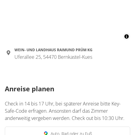
Details anzeigen für Appartement/Fewo,
Wohnung
Appartement/Fewo,
Dusche, WC
€150.00
pro Einheit/Nacht
WEIN- UND LANDHAUS RAIMUND PRÜM KG
Uferallee 25, 54470 Bernkastel-Kues
2 Wohnungen
für 1 bis 4 Personen
Anreise planen
50 m²
Details anzeigen
Check in 14 bis 17 Uhr, bei späterer Anreise bitte Key-
Safe-Code erfragen. Ansonsten darf das Zimmer
Details anzeigen für Appartement/Fewo,
anderweitig vergeben werden. Check out bis 10:30 Uhr.
Wohnung
Auto, Rad oder zu Fuß