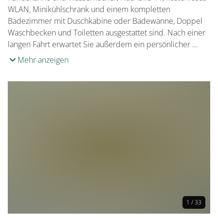
WLAN, Minikühlschrank und einem kompletten
Badezimmer mit Duschkabine oder Badewanne, Doppel
Waschbecken und Toiletten ausgestattet sind. Nach einer
langen Fahrt erwartet Sie außerdem ein persönlicher …
Mehr anzeigen
1 / 33