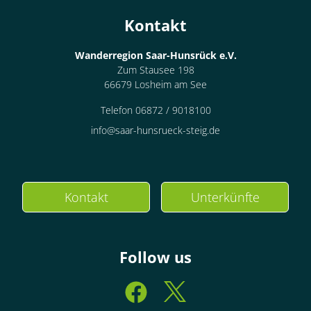
Wohnung
Kontakt
Suite, Dusche, WC
Wanderregion Saar-Hunsrück e.V.
€155.00
pro Einheit/Nacht
Zum Stausee 198
66679 Losheim am See
für 1 bis 4 Personen
Telefon 06872 / 9018100
info@saar-hunsrueck-steig.de
50 m²
Details anzeigen
Details anzeigen für Suite, Dusche, WC
Kontakt
Unterkünfte
Wohnung
Follow us
Suite, Dusche, WC
€160.00
pro Einheit/Nacht