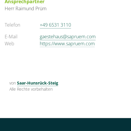
Ansprechpartner
40 m²
Herr
Raimund
Prüm
Details anzeigen
Telefon
+49 6531 3110
Details anzeigen für Suite, Dusche, WC
E-Mail
gaestehaus@sapruem.com
Web
https://www.sapruem.com
Wohnung
Suite, Dusche, WC
€155.00
pro Einheit/Nacht
von
Saar-Hunsrück-Steig
für 1 bis 2 Personen
Alle Rechte vorbehalten
50 m²
Details anzeigen
Details anzeigen für Suite, Dusche, WC