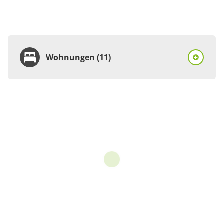
Wohnungen (11)
Wohnung
Appartement/Fewo,
Dusche, WC
€130.00
pro Einheit/Nacht
2 Wohnungen
für 1 bis 2 Personen
37 m²