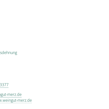
ausdehnung
43377
ngut-merz.de
w.weingut-merz.de