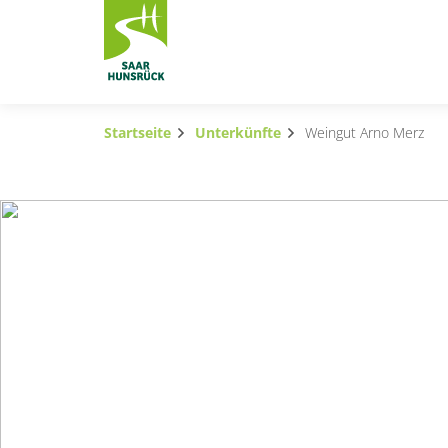
Zum Hauptinhalt springen
Startseite
Unterkünfte
Weingut Arno Merz
Subnavigation umschalten
Subnavigation umschalten
Subnavigation umschalten
Subnavigation umschalten
Subnavigation umschalten
Subnavigation umschalten