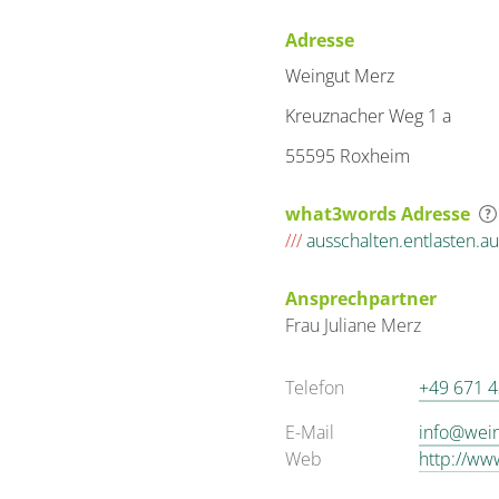
Adresse
Weingut Merz
Kreuznacher Weg 1 a
55595 Roxheim
what3words Adresse
///
ausschalten.entlasten.
Ansprechpartner
Frau
Juliane
Merz
Telefon
+49 671 
E-Mail
info@wei
Web
http://ww