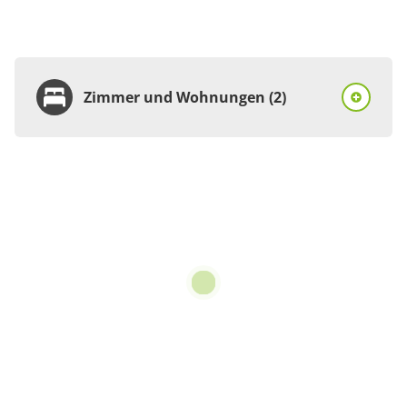
Zimmer und Wohnungen (2)
Zimmer
Doppelzimmer, Dusche
oder Bad, WC
€45.00
pro Person/Nacht
1 Zimmer
für 1 bis 2 Personen
Details anzeigen