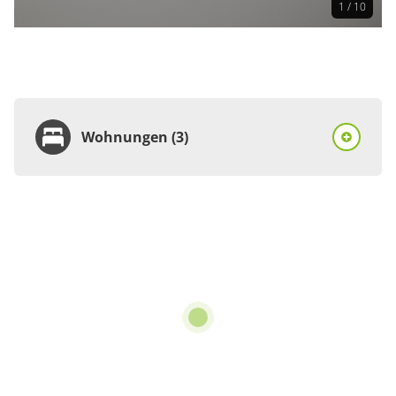
1 / 10
Wohnungen (3)
Wohnung
Appartement/Fewo
€161.00
pro Einheit/Nacht
3 Wohnungen
für 2 bis 7 Personen