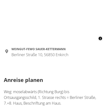
Wohnung
Appartement/Fewo
€204.00
pro Einheit/Nacht
4 Wohnungen
WEINGUT-FEWO SAUER-KETTERMANN
für 4 bis 12 Personen
Berliner Straße 10, 56850 Enkirch
110 m²
Details anzeigen
Anreise planen
Details anzeigen für Appartement/Fewo
Weg: moselabwärts (Richtung Burg) bis
Ortsausgangsschild, 1. Strasse rechts = Berliner Straße,
7.+8. Haus, Beschriftung am Haus.