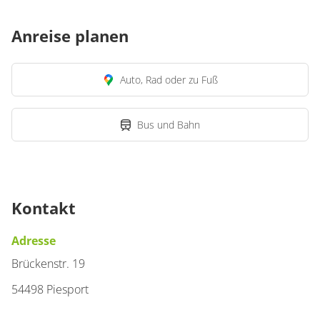
für 2 bis 2 Personen
Anreise planen
24 m²
Auto, Rad oder zu Fuß
Details anzeigen
Details anzeigen für Appartement/Fewo,
Bus und Bahn
Wohnung
Appartement/Fewo,
Dusche, WC
Kontakt
€85.00
pro Einheit/Nacht
Adresse
Brückenstr. 19
2 Wohnungen
54498 Piesport
für 2 bis 4 Personen