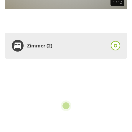
1 / 12
Zimmer (2)
Zimmer
Einzelzimmer, Dusche,
WC
€54.00
pro Person/Nacht
1 Zimmer
für 1 bis 1 Personen