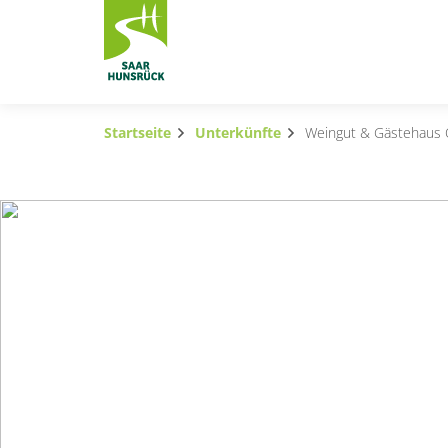
Zum Hauptinhalt springen
Startseite
Unterkünfte
Weingut & Gästehaus 
Subnavigation umschalten
Subnavigation umschalten
Subnavigation umschalten
Subnavigation umschalten
Subnavigation umschalten
Subnavigation umschalten