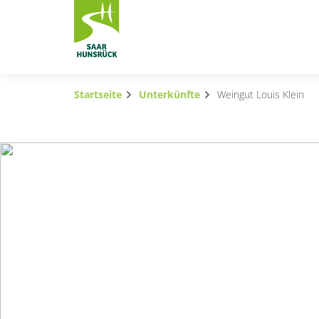
Zum Hauptinhalt springen
Startseite
Unterkünfte
Weingut Louis Klein
Subnavigation umschalten
Subnavigation umschalten
Subnavigation umschalten
Subnavigation umschalten
Subnavigation umschalten
Subnavigation umschalten