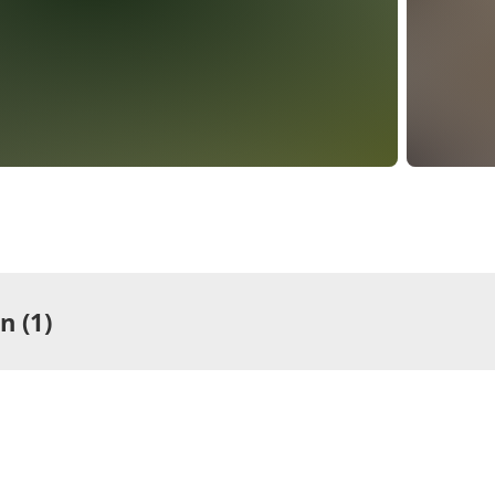
 (1)
ng
rtement/Fewo,
he, WC,