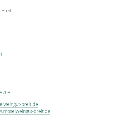
 Breit
n
 8708
lweingut-breit.de
w.moselweingut-breit.de