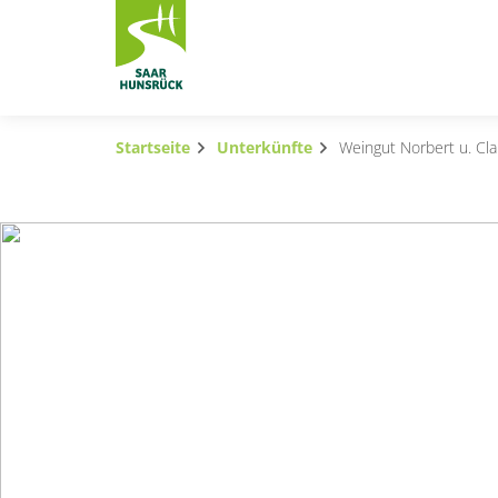
Zum Hauptinhalt springen
Startseite
Unterkünfte
Weingut Norbert u. Cla
Subnavigation umschalten
Subnavigation umschalten
Subnavigation umschalten
Subnavigation umschalten
Subnavigation umschalten
Subnavigation umschalten