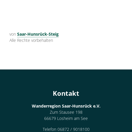
von
Saar-Hunsrück-Steig
Alle Rechte vorbehalten
Kontakt
Wanderregion Saar-Hunsrück e.V.
Zum Stausee 198
66679 Losheim am See
Telefon 06872 / 9018100