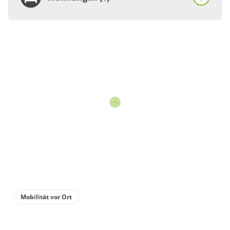
Wohnung
Appartement/Fewo,
Dusche, WC, 2
Schlafräume
€45.00
pro Einheit/Nacht
3 Wohnungen
für 1 bis 4 Personen
80 m²
Mobilität vor Ort
Details anzeigen
Details anzeigen für Appartement/Fewo,