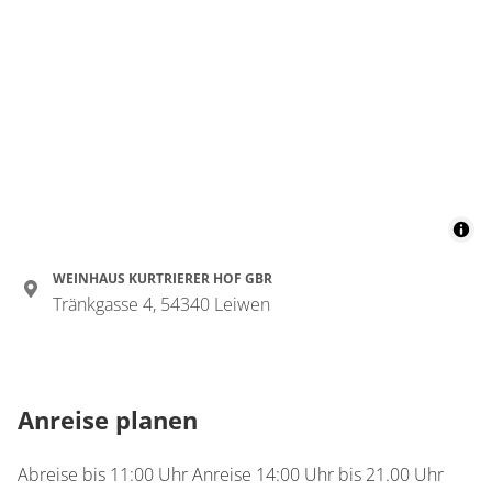
Details anzeigen für Doppelzimmer, Dus
Zimmer
Doppelzimmer, Dusche,
WC
2 Zimmer
32 m²
WEINHAUS KURTRIERER HOF GBR
Tränkgasse 4, 54340 Leiwen
Details anzeigen
Details anzeigen für Doppelzimmer, Dus
Anreise planen
Abreise bis 11:00 Uhr Anreise 14:00 Uhr bis 21.00 Uhr