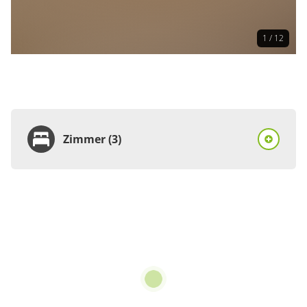
1 / 12
Zimmer (3)
Zimmer
Doppelzimmer, Dusche,
WC
€33.50
pro Person/Nacht