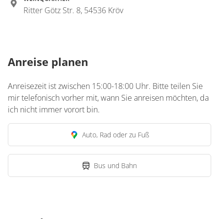
Ritter Götz Str. 8, 54536 Kröv
Details anzeigen
Details anzeigen für Appartement/Fewo
Anreise planen
Wohnung
Appartement/Fewo
Anreisezeit ist zwischen 15:00-18:00 Uhr. Bitte teilen Sie
mir telefonisch vorher mit, wann Sie anreisen möchten, da
€95.00
pro Einheit/Nacht
ich nicht immer vorort bin.
3 Wohnungen
Auto, Rad oder zu Fuß
für 2 bis 2 Personen
50 m²
Bus und Bahn
Details anzeigen
Details anzeigen für Appartement/Fewo