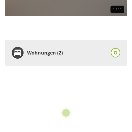
1 / 11
Wohnungen (2)
Wohnung
Appartement/Fewo,
Dusche oder Bad, WC,
neuwertig
€90.00
pro Einheit/Nacht