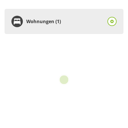
Wohnungen (1)
Wohnung
Appartement/Fewo,
Dusche, WC, 1
Schlafraum
€90.00
pro Einheit/Nacht
für 1 bis 4 Personen
45 m²
Details anzeigen