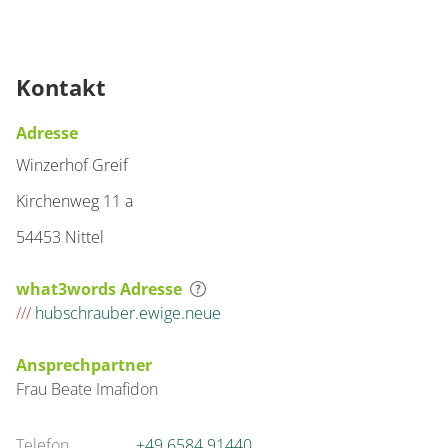
Kontakt
Adresse
Winzerhof Greif
Kirchenweg 11 a
54453 Nittel
what3words Adresse
///
hubschrauber.ewige.neue
Ansprechpartner
Frau
Beate
Imafidon
Telefon
+49 6584 91440