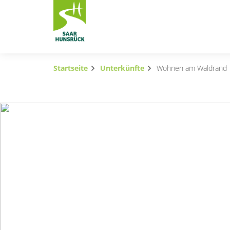
Zum Hauptinhalt springen
Startseite
Unterkünfte
Wohnen am Waldrand
Subnavigation umschalten
Subnavigation umschalten
Subnavigation umschalten
Subnavigation umschalten
Subnavigation umschalten
Subnavigation umschalten