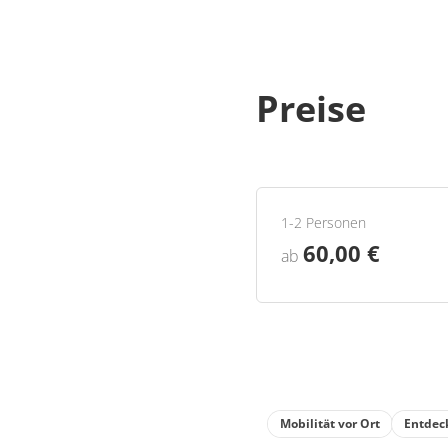
Preise
1-2 Personen
60,00 €
ab
Mobilität vor Ort
Entdec