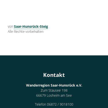
von
Saar-Hunsrück-Steig
Alle Rechte vorbehalten
Kontakt
Wanderregion Saar-Hunsrück e.V.
Zum Stausee 198
66679 Losheim am See
Telefon 06872 / 9018100