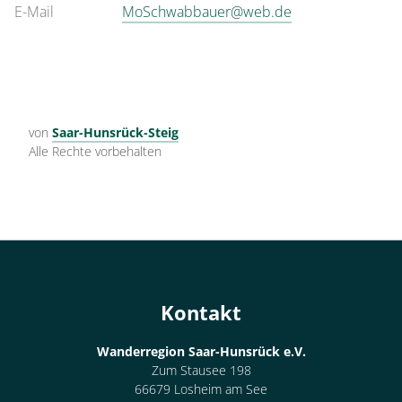
E-Mail
MoSchwabbauer@web.de
von
Saar-Hunsrück-Steig
Alle Rechte vorbehalten
Kontakt
Wanderregion Saar-Hunsrück e.V.
Zum Stausee 198
66679 Losheim am See