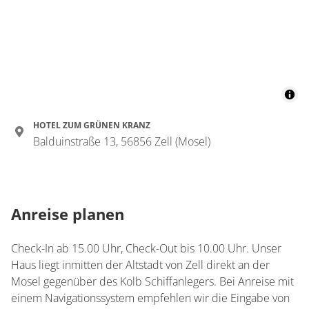
Zimmer
Doppelzimmer, Dusche
oder Bad, WC, 1
Schlafraum
€45.40
pro Person/Nacht
HOTEL ZUM GRÜNEN KRANZ
Balduinstraße 13, 56856 Zell (Mosel)
für 2 bis 3 Personen
Details anzeigen
Details anzeigen für Doppelzimmer, Dus
Anreise planen
Zimmer
Check-In ab 15.00 Uhr, Check-Out bis 10.00 Uhr. Unser
Mehrbettzimmer
Haus liegt inmitten der Altstadt von Zell direkt an der
Mosel gegenüber des Kolb Schiffanlegers. Bei Anreise mit
€45.00
pro Person/Nacht
einem Navigationssystem empfehlen wir die Eingabe von