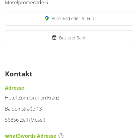
Moselpromenade 5.
für 1 bis 4 Personen
Auto, Rad oder zu Fuß
Details anzeigen
Details anzeigen für Mehrbettzimmer
Bus und Bahn
Kontakt
Adresse
Hotel Zum Grünen Kranz
Balduinstraße 13
56856 Zell (Mosel)
what3words Adresse