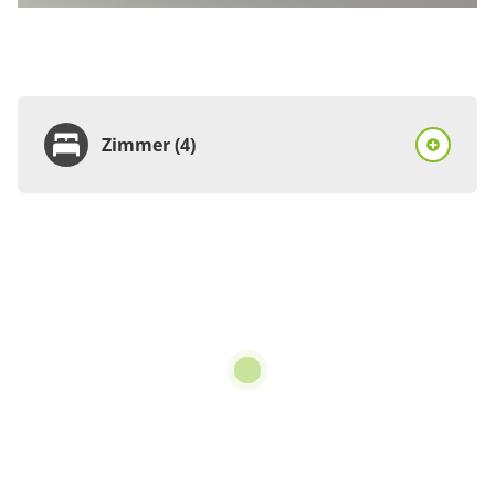
Zimmer (4)
Zimmer
Einzelzimmer, Dusche,
WC, 1 Schlafraum
€76.10
pro Person/Nacht
1 Zimmer
für 1 bis 1 Personen