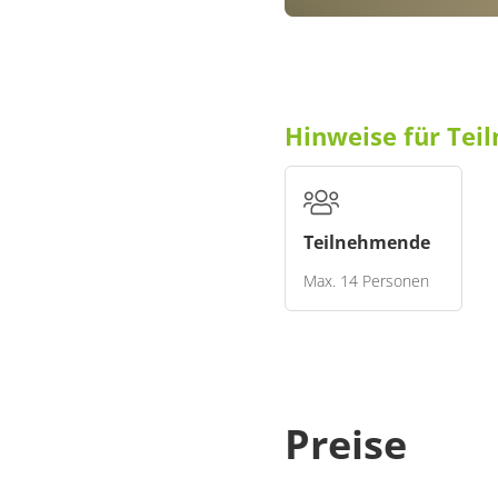
Hinweise für Te
Teilnehmende
Max. 14 Personen
Hinweis an die Teilne
Stand: 4. Februar 2026
© Klaus Engelbert
Preise