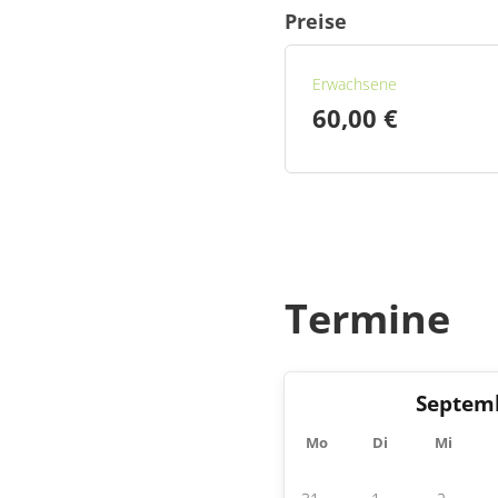
Preise
Erwachsene
60,00 €
Termine
Septem
Mo
Di
Mi