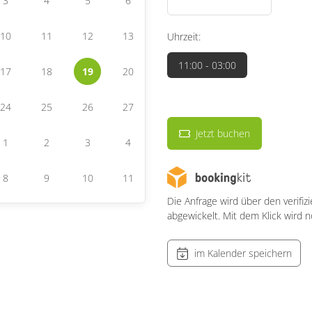
3
4
5
6
10
11
12
13
Uhrzeit:
11:00
- 03:00
17
18
19
20
24
25
26
27
Jetzt buchen
1
2
3
4
8
9
10
11
Die Anfrage wird über den verifiz
abgewickelt. Mit dem Klick wird 
im Kalender speichern