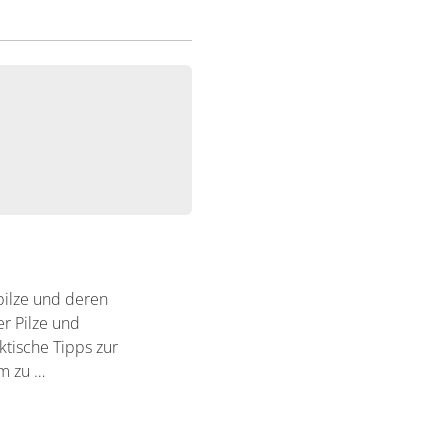
pilze und deren
r Pilze und
ktische Tipps zur
m zu …