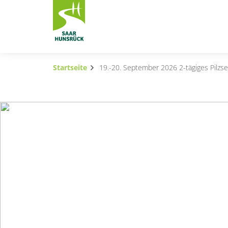
Zum Hauptinhalt springen
Startseite
19.-20. September 2026 2-tägiges Pilzse
Subnavigation umschalten
Subnavigation umschalten
Subnavigation umschalten
Subnavigation umschalten
Subnavigation umschalten
Subnavigation umschalten