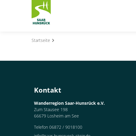
Zum Hauptinhalt springen
Startseite
Subnavigation umschalten
Subnavigation umschalten
Subnavigation umschalten
Kontakt
Subnavigation umschalten
Wanderregion Saar-Hunsrück e.V.
Subnavigation umschalten
Zum Stausee 198
66679 Losheim am See
Subnavigation umschalten
Telefon 06872 / 9018100
info@saar-hunsrueck-steig.de