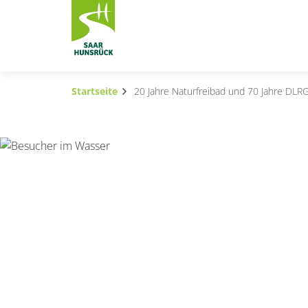
Zum Hauptinhalt springen
Startseite
20 Jahre Naturfreibad und 70 Jahre DLRG
Subnavigation umschalten
Subnavigation umschalten
Subnavigation umschalten
Subnavigation umschalten
Subnavigation umschalten
Subnavigation umschalten