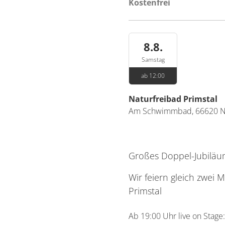
Kostenfrei
8.8.
Samstag
ab 12:00
Naturfreibad Primstal
Am Schwimmbad
,
66620
N
Großes Doppel-Jubiläu
Wir feiern gleich zwei 
Primstal
Ab 19:00 Uhr live on Stag