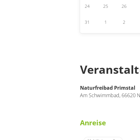
24
25
26
31
1
2
Veranstal
Naturfreibad Primstal
Am Schwimmbad
,
66620
N
Anreise