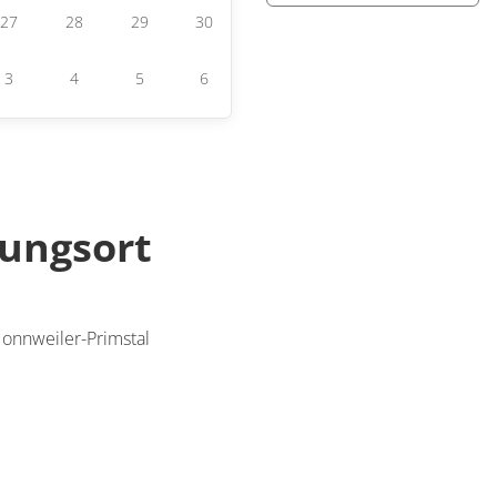
27
28
29
30
3
4
5
6
tungsort
onnweiler-Primstal