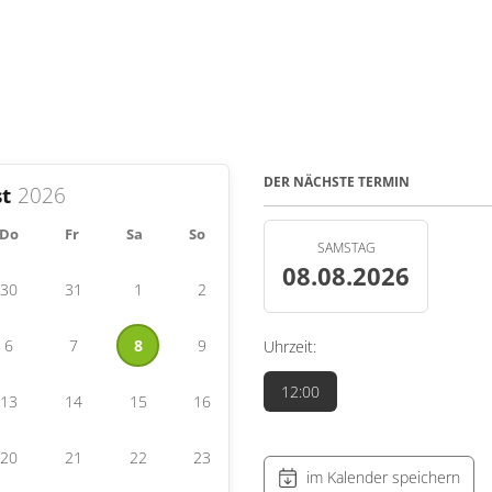
DER NÄCHSTE TERMIN
t
Do
Fr
Sa
So
SAMSTAG
08.08.2026
30
31
1
2
6
7
8
9
Uhrzeit:
12:00
13
14
15
16
20
21
22
23
im Kalender speichern