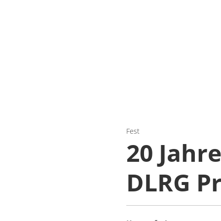
Fest
20 Jahr
DLRG Pr