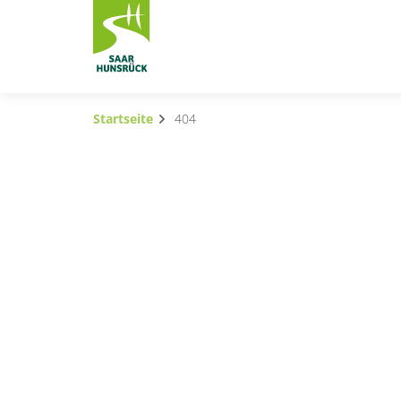
Zum Hauptinhalt springen
Startseite
404
Subnavigation umschalten
Subnavigation umschalten
Subnavigation umschalten
Subnavigation umschalten
Subnavigation umschalten
Container
Subnavigation umschalten