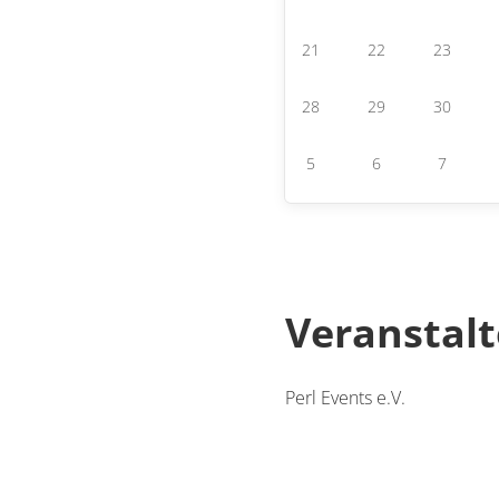
21
22
23
28
29
30
5
6
7
Veranstalt
Perl Events e.V.