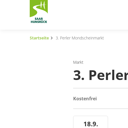
Zum Hauptinhalt springen
Startseite
3. Perler Mondscheinmarkt
Subnavigation umschalten
Subnavigation umschalten
Markt
3. Perl
Subnavigation umschalten
Subnavigation umschalten
Subnavigation umschalten
Kostenfrei
Subnavigation umschalten
18.9.