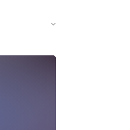
hern – Hohe
ggf.