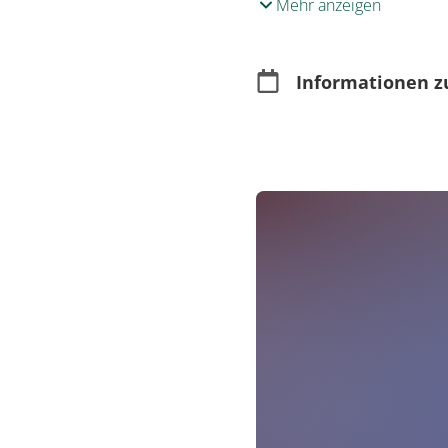
Mehr anzeigen
Informationen z
Merkmale
Open Air
Rollstuhlgerecht
Größe der Veranst
Großveranstaltung
Besucherzahlen erwar
Sicherheitsbestimmu
Kartenverkauf
Im Vorverkauf erhä
Online erhältlich