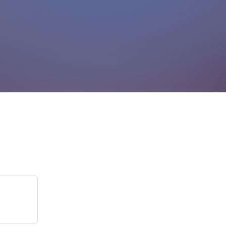
r Karten
RISTINFORMATION
urist Information am
ausee Losheim
heim am See