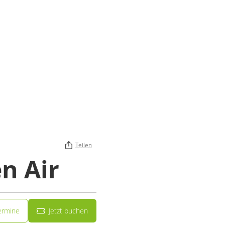
Teilen
n Air
ermine
Jetzt buchen