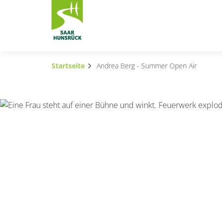
Zum Hauptinhalt springen
Startseite
Andrea Berg - Summer Open Air
Subnavigation umschalten
Subnavigation umschalten
Subnavigation umschalten
Subnavigation umschalten
Subnavigation umschalten
Subnavigation umschalten