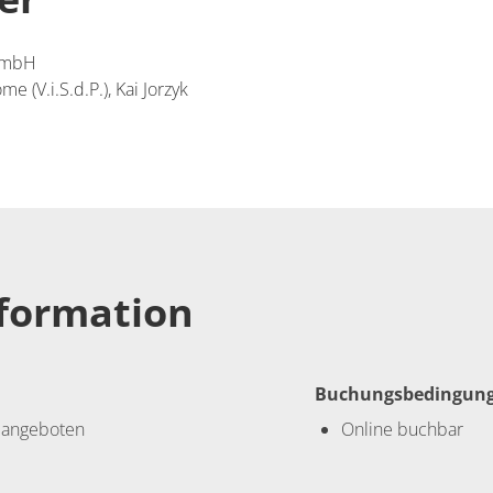
t mbH
e (V.i.S.d.P.), Kai Jorzyk
nformation
Buchungsbedingun
 angeboten
Online buchbar