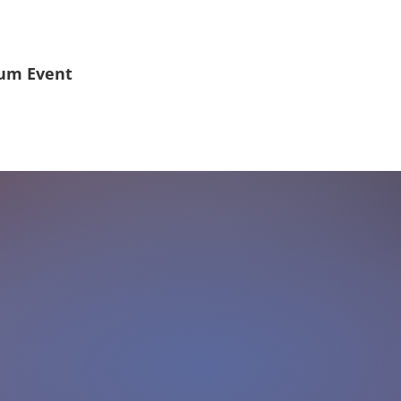
um Event
altung
 (>5.000 Personen):
Großveranstaltung mit über 5.000 Besuc
ten dich! Informiere dich über Anreise, Parkmöglichkeiten und 
ngen.
ltlich