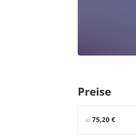
Verkaufsstellen fü
TOU
To
St
Los
Preise
75,20 €
ab