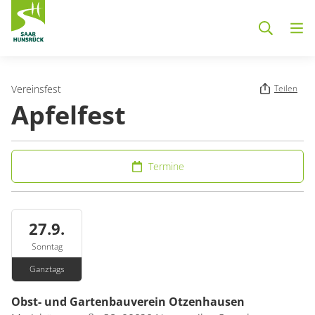
Zum Hauptinhalt springen
Vereinsfest
Teilen
Apfelfest
Termine
27.9.
Sonntag
Ganztags
Obst- und Gartenbauverein Otzenhausen