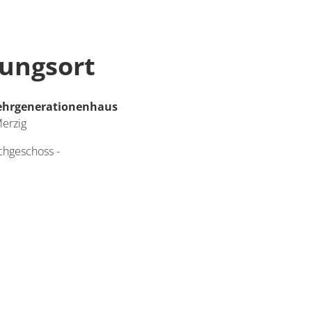
tungsort
Mehrgenerationenhaus
erzig
chgeschoss -