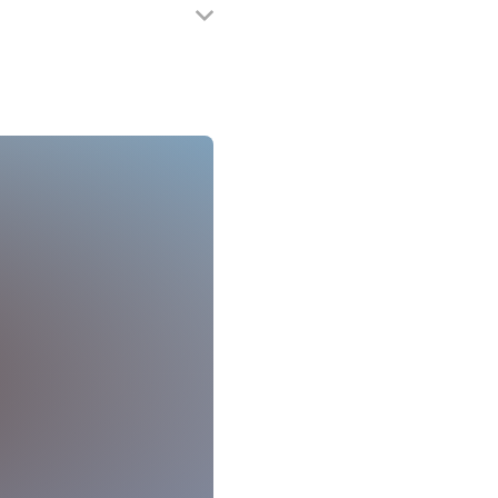
eldung MGH 06861 93290