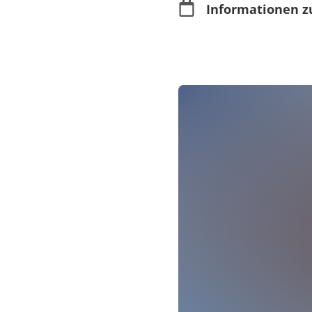
Informationen z
Merkmale
Rollstuhlgerecht
Für Kinder & Juge
Für Familien geei
Wetterunabhängi
Für Senioren
Anmeldung
keine Anmeldung erf
Informationen zu
Während der Öffnung
oder venner2021@gm