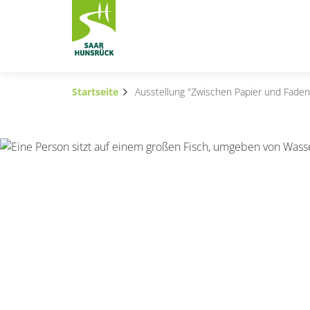
Zum Hauptinhalt springen
Startseite
Ausstellung "Zwischen Papier und Faden
Subnavigation umschalten
Subnavigation umschalten
Subnavigation umschalten
Subnavigation umschalten
Subnavigation umschalten
Subnavigation umschalten