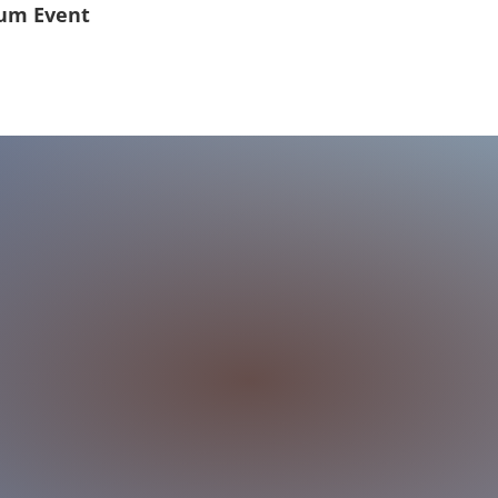
um Event
ndliche
gnet
g
orderlich
r Anmeldung
szeiten zugänglich es sei denn es gibt Veranstaltungen. Anm
ail.com