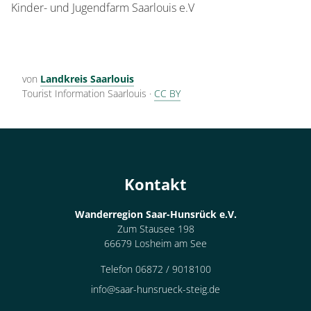
Kinder- und Jugendfarm Saarlouis e.V
von
Landkreis Saarlouis
Tourist Information Saarlouis
·
CC BY
Kontakt
Wanderregion Saar-Hunsrück e.V.
Zum Stausee 198
66679 Losheim am See
Telefon 06872 / 9018100
info@saar-hunsrueck-steig.de