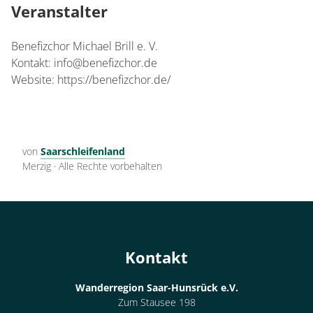
Veranstalter
Benefizchor Michael Brill e. V.
Kontakt: info@benefizchor.de
Website: https://benefizchor.de/
von
Saarschleifenland
Merzig
·
Alle Rechte vorbehalten
Kontakt
Wanderregion Saar-Hunsrück e.V.
Zum Stausee 198