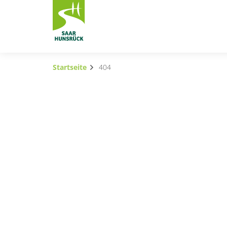
Zum Hauptinhalt springen
Startseite
404
Subnavigation umschalten
Subnavigation umschalten
Subnavigation umschalten
Subnavigation umschalten
Subnavigation umschalten
Container
Subnavigation umschalten