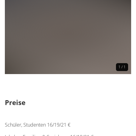
Online erhältlich
Informationen zu Verkaufsstellen
www.ticket-regional.de
Anmeldung
Anmeldung erforderlich
1 / 1
Preise
Schüler, Studenten 16/19/21 €