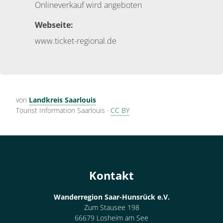
Onlineverkauf wird angeboten
Webseite:
www.ticket-regional.de
von
Landkreis Saarlouis
Tourist Information Saarlouis
·
CC BY
Kontakt
Wanderregion Saar-Hunsrück e.V.
Zum Stausee 198
66679 Losheim am See