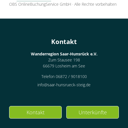
OBS OnlineBuchungService GmbH
·
Alle Rechte vorbehalten
Kontakt
Wanderregion Saar-Hunsrück e.V.
Zum Stausee 198
66679 Losheim am See
Telefon 06872 / 9018100
info@saar-hunsrueck-steig.de
Kontakt
Unterkünfte