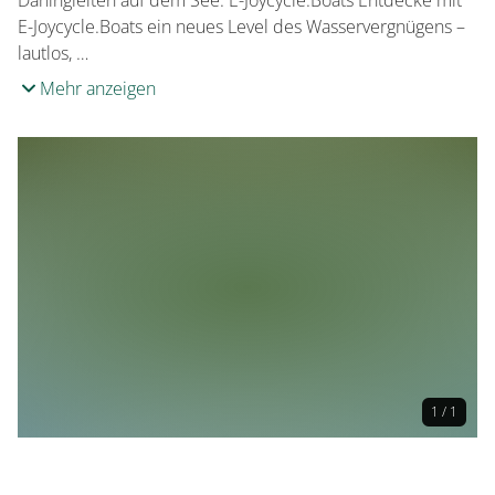
Dahingleiten auf dem See. E-Joycycle.Boats Entdecke mit
E-Joycycle.Boats ein neues Level des Wasservergnügens –
lautlos, …
Mehr anzeigen
1 / 1