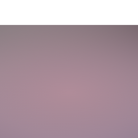
ltlich
erkaufsstellen
de
ich