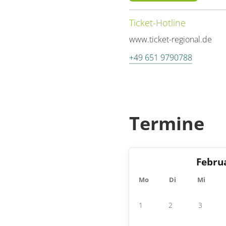
Ticket-Hotline
www.ticket-regional.de
+49 651 9790788
Termine
Febru
Mo
Di
Mi
1
2
3