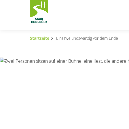
Zum Hauptinhalt springen
Startseite
Einszweiundzwanzig vor dem Ende
Subnavigation umschalten
Subnavigation umschalten
Subnavigation umschalten
Subnavigation umschalten
Subnavigation umschalten
Subnavigation umschalten