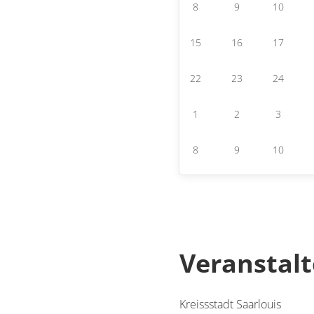
8
9
10
15
16
17
22
23
24
1
2
3
8
9
10
Veranstalt
Kreissstadt Saarlouis