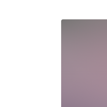
Kartenverkauf
Im Vorverkauf erhä
Online erhältlich
Informationen zu V
www.ticket-regional.
Anmeldung
Anmeldung erforderl