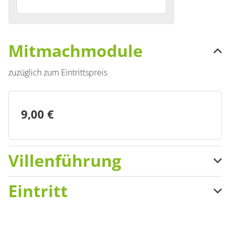
Mitmachmodule
zuzüglich zum Eintrittspreis
9,00 €
Villenführung
zuzüglich zum Eintrittspreis
Eintritt
Kinder
5,00 €
Erwachsener
Schüler, Studenten,