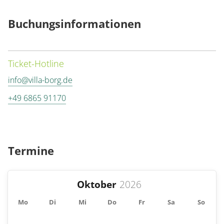
3,00 €
Behinderte
6,00 €
4,00 €
Buchungsinformationen
Kostenfrei
Ticket-Hotline
Kinder
Familien
info@villa-borg.de
2,00 €
12,00 €
+49 6865 91170
Gruppen
Termine
3,00 €
Oktober
Mo
Di
Mi
Do
Fr
Sa
So