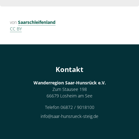
von
Saarschleifenland
CC BY
Kontakt
Wanderregion Saar-Hunsrück e.V.
Zum Stausee 198
66679 Losheim am See
Telefon 06872 / 9018100
info@saar-hunsrueck-steig.de