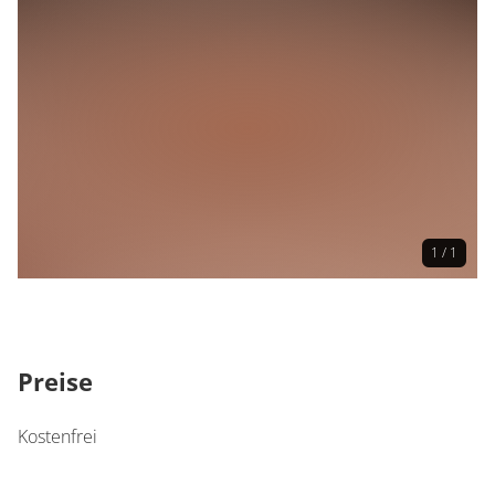
Für Familien geeignet
Wetterunabhängig
Anmeldung
Anmeldung erforderlich
Informationen zur Anmeldung
Aus organisatorischen Gründen wird um Anmeldung
gebeten unter:
1 / 1
Tel.: 06861 / 85-391 oder E-Mail:
stadtbibliothek@merzig.de
Preise
Kostenfrei