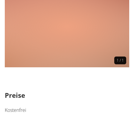
Anmeldung
Anmeldung erforderlich
Informationen zur Anmeldung
Aus organisatorischen Gründen wird um Anmeldung
gebeten unter:
Tel.: 06861 / 85-391 oder E-Mail:
stadtbibliothek@merzig.de
1 / 1
Preise
Kostenfrei