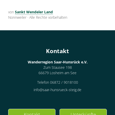
von
Sankt Wendeler Land
Nonnweiler
·
Alle Rechte vorbehalten
Kontakt
Wanderregion Saar-Hunsrück e.V.
Zum Stausee 198
66679 Losheim am See
Telefon 06872 / 9018100
info@saar-hunsrueck-steig.de
Kontakt
Unterkünfte