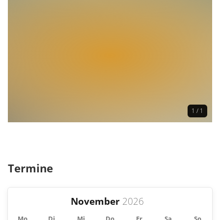
1 / 1
Termine
November
Mo
Di
Mi
Do
Fr
Sa
So