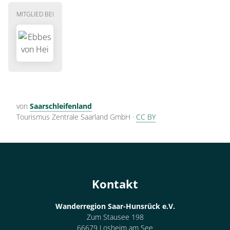
MITGLIED BEI
von
Saarschleifenland
Tourismus Zentrale Saarland GmbH
·
CC BY
Kontakt
Wanderregion Saar-Hunsrück e.V.
Zum Stausee 198
66679 Losheim am See